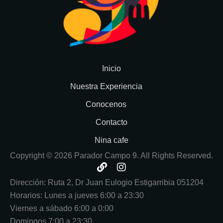
Inicio
Nuestra Experiencia
Conocenos
Contacto
Nina cafe
Copyright © 2026 Parador Campo 9. All Rights Reserved.
L
I
i
n
Dirección: Ruta 2, Dr Juan Eulogio Estigarribia 051204
n
s
Horarios: Lunes a jueves 6:00 a 23:30
k
t
a
Viernes a sábado 6:00 a 0:00
g
Domingos 7:00 a 23:30