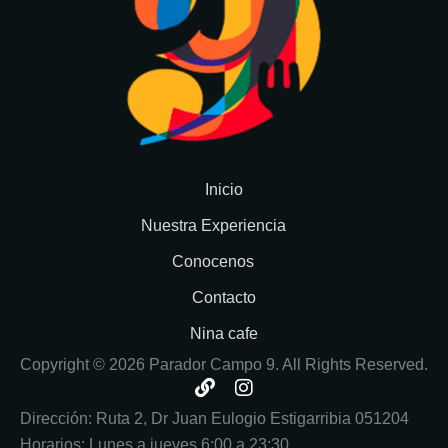
Inicio
Nuestra Experiencia
Conocenos
Contacto
Nina cafe
Copyright © 2026 Parador Campo 9. All Rights Reserved.
L
I
i
n
Dirección: Ruta 2, Dr Juan Eulogio Estigarribia 051204
n
s
Horarios: Lunes a jueves 6:00 a 23:30
k
t